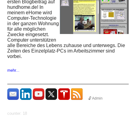
ersten Blogbeitrag auf
hundhome.de! In
meinem eHome wird
Computer-Technologie
in der ganzen Wohnung
für alle möglichen
Zwecke eingesetzt.
Computer unterstützen
alle Bereiche des Lebens zuhause und unterwegs. Die
Zeiten des Einzelplatz-PCs im Arbeitszimmer sind
vorbei.
mehr...
🔓 Admin
params: ?
uid=1786173287802&count=http%3A%2F%2Fhundhome.de%2Fcat%3A
counter: 18