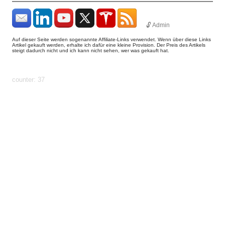
🔓 Admin
Auf dieser Seite werden sogenannte Affiliate-Links verwendet. Wenn über diese Links
Artikel gekauft werden, erhalte ich dafür eine kleine Provision. Der Preis des Artikels
steigt dadurch nicht und ich kann nicht sehen, wer was gekauft hat.
params: ?
uid=1786174788919&count=https%3A%2F%2Fhundhome.de%2Fhome%2
als-hochzeitsauto%2F
counter: 37