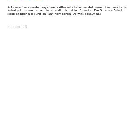
Auf dieser Seite werden sogenannte Affiliate-Links verwendet. Wenn über diese Links
Artikel gekauft werden, erhalte ich dafür eine kleine Provision. Der Preis des Artikels
steigt dadurch nicht und ich kann nicht sehen, wer was gekauft hat.
params: ?
uid=1786129877826&count=https%3A%2F%2Fhundhome.de%2Fhome
counter: 26