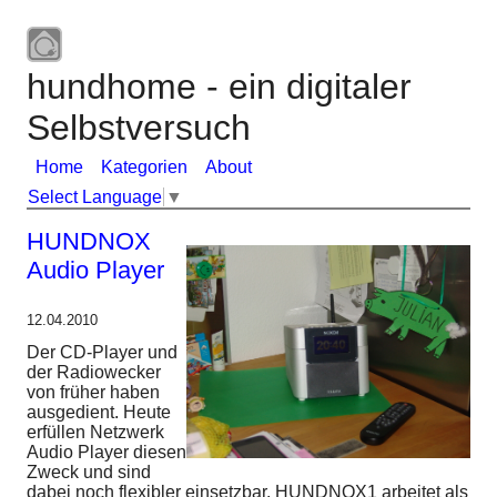
hundhome - ein digitaler
Selbstversuch
Home
Kategorien
About
Select Language
▼
HUNDNOX
Audio Player
12.04.2010
Der CD-Player und
der Radiowecker
von früher haben
ausgedient. Heute
erfüllen Netzwerk
Audio Player diesen
Zweck und sind
dabei noch flexibler einsetzbar. HUNDNOX1 arbeitet als