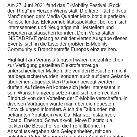
Am 27. Juni 2021 fand das E-Mobility Festival „Rock
den Ring“ im Herzen Wiens statt. Die freie Fläche „Neu
Marx“ neben dem Media Quartier Marx bot die perfekte
Kulisse für das Elektromobilitätsspektakel, bei dem sich
Interessenten und Neugierige mit Herstellern und
Experten austauschen konnten. Dem Veranstalter
INSTADRIVE gelang es mit der vierten Ausgabe dieses
Events, sich in die Liste der größten E-Mobility-
Community & Branchentreffs Europas einzureihen.
Highlight am Veranstaltungsort waren die zahlreichen
zur Verfügung gestellten Elektrofahrzeuge
unterschiedlicher Marken, die von den Besuchern nicht
nur begutachtet wurden, sondern auch auf dem Gelände
über einen abgesteckten Parkour bewegt werden
durften. Auf diese Art konnte sich jeder Interessent in
sein Wunschfahrzeug setzen und sich einen echten
Eindruck von den Vorteilen der E-Mobile verschaffen. In
diversen Vorträgen wurde man über die neuesten
Entwicklungen informiert. Auch die Talkrunden mit
bekannten Youtubern wie Car Maniac, Instadriver,
Ecario, Enercab, Schwunkvoll, Move Electric u.a.
lockten die Besucher vor die Freiluftbühne. Im
Anschluss ergaben sich Gelegenheiten, mit den
beliebten Video-Bloggern hautnah in Kontakt zu treten.