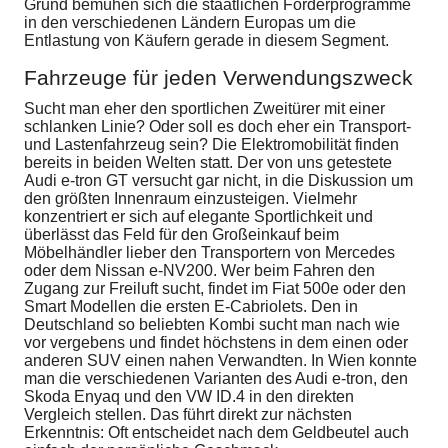
Grund bemühen sich die staatlichen Förderprogramme
in den verschiedenen Ländern Europas um die
Entlastung von Käufern gerade in diesem Segment.
Fahrzeuge für jeden Verwendungszweck
Sucht man eher den sportlichen Zweitürer mit einer
schlanken Linie? Oder soll es doch eher ein Transport-
und Lastenfahrzeug sein? Die Elektromobilität finden
bereits in beiden Welten statt. Der von uns getestete
Audi e-tron GT versucht gar nicht, in die Diskussion um
den größten Innenraum einzusteigen. Vielmehr
konzentriert er sich auf elegante Sportlichkeit und
überlässt das Feld für den Großeinkauf beim
Möbelhändler lieber den Transportern von Mercedes
oder dem Nissan e-NV200. Wer beim Fahren den
Zugang zur Freiluft sucht, findet im Fiat 500e oder den
Smart Modellen die ersten E-Cabriolets. Den in
Deutschland so beliebten Kombi sucht man nach wie
vor vergebens und findet höchstens in dem einen oder
anderen SUV einen nahen Verwandten. In Wien konnte
man die verschiedenen Varianten des Audi e-tron, den
Skoda Enyaq und den VW ID.4 in den direkten
Vergleich stellen. Das führt direkt zur nächsten
Erkenntnis: Oft entscheidet nach dem Geldbeutel auch