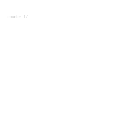
params: ?
uid=1786284941332&count=https%3A%2F%2Fhundhome.de%2Fhome%
den-ring-in-wien
counter: 17