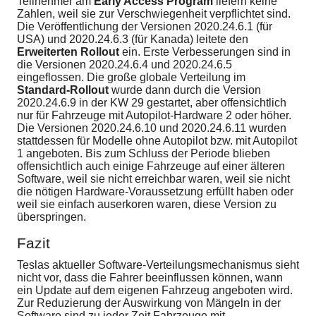
Teilnehmer am
Early Access Program
liefern keine
Zahlen, weil sie zur Verschwiegenheit verpflichtet sind.
Die Veröffentlichung der Versionen 2020.24.6.1 (für
USA) und 2020.24.6.3 (für Kanada) leitete den
Erweiterten Rollout
ein. Erste Verbesserungen sind in
die Versionen 2020.24.6.4 und 2020.24.6.5
eingeflossen. Die große globale Verteilung im
Standard-Rollout
wurde dann durch die Version
2020.24.6.9 in der KW 29 gestartet, aber offensichtlich
nur für Fahrzeuge mit Autopilot-Hardware 2 oder höher.
Die Versionen 2020.24.6.10 und 2020.24.6.11 wurden
stattdessen für Modelle ohne Autopilot bzw. mit Autopilot
1 angeboten. Bis zum Schluss der Periode blieben
offensichtlich auch einige Fahrzeuge auf einer älteren
Software, weil sie nicht erreichbar waren, weil sie nicht
die nötigen Hardware-Voraussetzung erfüllt haben oder
weil sie einfach auserkoren waren, diese Version zu
überspringen.
Fazit
Teslas aktueller Software-Verteilungsmechanismus sieht
nicht vor, dass die Fahrer beeinflussen können, wann
ein Update auf dem eigenen Fahrzeug angeboten wird.
Zur Reduzierung der Auswirkung von Mängeln in der
Software sind zu jeder Zeit Fahrzeuge mit