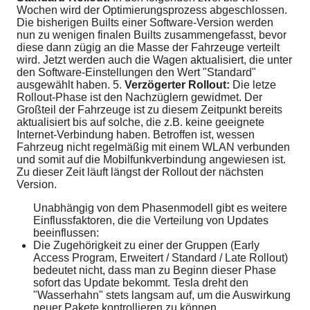
Wochen wird der Optimierungsprozess abgeschlossen.
Die bisherigen Builts einer Software-Version werden
nun zu wenigen finalen Builts zusammengefasst, bevor
diese dann zügig an die Masse der Fahrzeuge verteilt
wird. Jetzt werden auch die Wagen aktualisiert, die unter
den Software-Einstellungen den Wert "Standard"
ausgewählt haben. 5.
Verzögerter Rollout:
Die letze
Rollout-Phase ist den Nachzüglern gewidmet. Der
Großteil der Fahrzeuge ist zu diesem Zeitpunkt bereits
aktualisiert bis auf solche, die z.B. keine geeignete
Internet-Verbindung haben. Betroffen ist, wessen
Fahrzeug nicht regelmäßig mit einem WLAN verbunden
und somit auf die Mobilfunkverbindung angewiesen ist.
Zu dieser Zeit läuft längst der Rollout der nächsten
Version.
Unabhängig von dem Phasenmodell gibt es weitere
Einflussfaktoren, die die Verteilung von Updates
beeinflussen:
Die Zugehörigkeit zu einer der Gruppen (Early
Access Program, Erweitert / Standard / Late Rollout)
bedeutet nicht, dass man zu Beginn dieser Phase
sofort das Update bekommt. Tesla dreht den
"Wasserhahn" stets langsam auf, um die Auswirkung
neuer Pakete kontrollieren zu können.