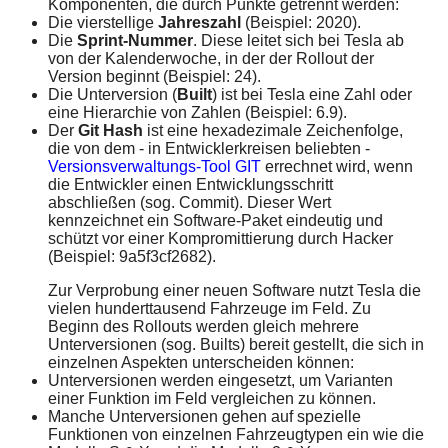
Komponenten, die durch Punkte getrennt werden:
Die vierstellige
Jahreszahl
(Beispiel: 2020).
Die
Sprint-Nummer
. Diese leitet sich bei Tesla ab
von der Kalenderwoche, in der der Rollout der
Version beginnt (Beispiel: 24).
Die Unterversion (
Built
) ist bei Tesla eine Zahl oder
eine Hierarchie von Zahlen (Beispiel: 6.9).
Der
Git Hash
ist eine hexadezimale Zeichenfolge,
die von dem - in Entwicklerkreisen beliebten -
Versionsverwaltungs-Tool GIT
errechnet wird, wenn
die Entwickler einen Entwicklungsschritt
abschließen (sog. Commit). Dieser Wert
kennzeichnet ein Software-Paket eindeutig und
schützt vor einer Kompromittierung durch Hacker
(Beispiel: 9a5f3cf2682).
Zur Verprobung einer neuen Software nutzt Tesla die
vielen hunderttausend Fahrzeuge im Feld. Zu
Beginn des Rollouts werden gleich mehrere
Unterversionen (sog. Builts) bereit gestellt, die sich in
einzelnen Aspekten unterscheiden können:
Unterversionen werden eingesetzt, um Varianten
einer Funktion im Feld vergleichen zu können.
Manche Unterversionen gehen auf spezielle
Funktionen von einzelnen Fahrzeugtypen ein wie die