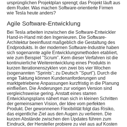
ursprünglichen Projektplan sprengt; das Projekt läuft aus
dem Ruder. Was machen Software-orientierte Firmen
wie Tesla heute anders?
Agile Software-Entwicklung
Bei Tesla arbeiten inzwischen die Software-Entwickler
Hand-in-Hand mit den Ingenieuren. Die Software-
Architektur beeinflusst maßgeblich die Gestaltung des
Endprodukts. In der modernen Software-Industrie haben
sich sogenannte agile Entwicklungsmethoden etabliert,
wie zum Beispiel "Scrum". Kern dieser Verfahren ist die
kontinuierliche Weiterentwicklung eines Produkts in
kurzen Iterationenszyklen von zwei bis vier Wochen
(sogenannten "Sprints"; zu Deutsch "Spurt"). Durch die
enge Taktung können Kundenanforderungen und
marktgetriebene Anpassungen kurzfristig in die Planung
einfließen. Die Änderungen zur vorigen Version sind
vergleichsweise gering. Anstatt eines starren
Entwicklungsplans nähert man sich in kleinen Schritten
der gemeinsamen Vision, der Idee vom perfekten
Produkt. Der gewonnenen Flexibilität folgt das Risiko,
das eigentliche Ziel aus den Augen zu verlieren. Die
kurzen Abstände zwischen den Updates führen zum
Eindruck, der Hersteller probiere zu viel aus auf Kosten