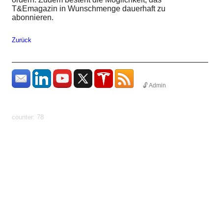
T&Emagazin in Wunschmenge dauerhaft zu
abonnieren.
Zurück
🔓 Admin
params: ?
uid=1786258628277&count=https%3A%2F%2Fhundhome.de%2Fhome%2
software-update
counter: 78