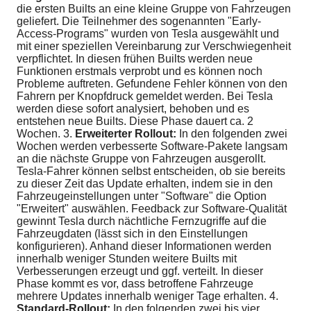
die ersten Builts an eine kleine Gruppe von Fahrzeugen
geliefert. Die Teilnehmer des sogenannten "Early-
Access-Programs" wurden von Tesla ausgewählt und
mit einer speziellen Vereinbarung zur Verschwiegenheit
verpflichtet. In diesen frühen Builts werden neue
Funktionen erstmals verprobt und es können noch
Probleme auftreten. Gefundene Fehler können von den
Fahrern per Knopfdruck gemeldet werden. Bei Tesla
werden diese sofort analysiert, behoben und es
entstehen neue Builts. Diese Phase dauert ca. 2
Wochen. 3.
Erweiterter Rollout:
In den folgenden zwei
Wochen werden verbesserte Software-Pakete langsam
an die nächste Gruppe von Fahrzeugen ausgerollt.
Tesla-Fahrer können selbst entscheiden, ob sie bereits
zu dieser Zeit das Update erhalten, indem sie in den
Fahrzeugeinstellungen unter "Software" die Option
"Erweitert" auswählen. Feedback zur Software-Qualität
gewinnt Tesla durch nächtliche Fernzugriffe auf die
Fahrzeugdaten (lässt sich in den Einstellungen
konfigurieren). Anhand dieser Informationen werden
innerhalb weniger Stunden weitere Builts mit
Verbesserungen erzeugt und ggf. verteilt. In dieser
Phase kommt es vor, dass betroffene Fahrzeuge
mehrere Updates innerhalb weniger Tage erhalten. 4.
Standard-Rollout:
In den folgenden zwei bis vier