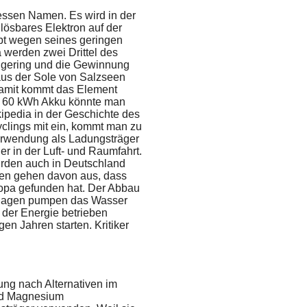
dessen Namen. Es wird in der
 lösbares Elektron auf der
ubt wegen seines geringen
 werden zwei Drittel des
s gering und die Gewinnung
aus der Sole von Salzseen
Damit kommt das Element
nen 60 kWh Akku könnte man
kipedia in der Geschichte des
yclings mit ein, kommt man zu
erwendung als Ladungsträger
er in der Luft- und Raumfahrt.
urden auch in Deutschland
ten gehen davon aus, dass
opa gefunden hat. Der Abbau
Anlagen pumpen das Wasser
n der Energie betrieben
n Jahren starten. Kritiker
ung nach Alternativen im
und Magnesium