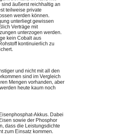
ind äußerst reichhaltig an
t teilweise private
hlossen werden können.
rgung unterliegt gewissen
lich Verträge mit
letzungen unterzogen werden.
ge kein Cobalt aus
ohstoff kontinuierlich zu
chert.
tiger und nicht mit all den
Vorkommen sind im Vergleich
ößeren Mengen vorhanden, aber
en werden heute kaum noch
um-Eisenphosphat-Akkus. Dabei
 Eisen sowie der Phosphor
n, dass die Leistungsdichte
ent zum Einsatz kommen.