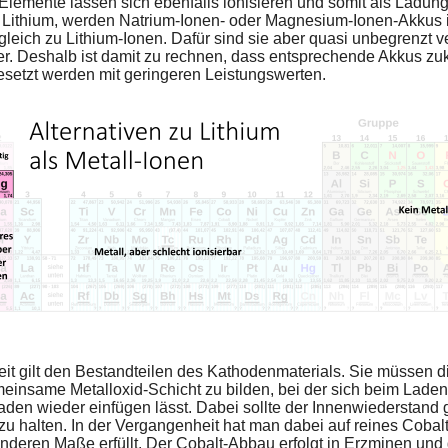
n Elemente lassen sich ebenfalls ionisieren und somit als Ladun
s Lithium, werden Natrium-Ionen- oder Magnesium-Ionen-Akkus
eich zu Lithium-Ionen. Dafür sind sie aber quasi unbegrenzt ver
. Deshalb ist damit zu rechnen, dass entsprechende Akkus zukü
setzt werden mit geringeren Leistungswerten.
t gilt den Bestandteilen des Kathodenmaterials. Sie müssen die
insame Metalloxid-Schicht zu bilden, bei der sich beim Laden
den wieder einfügen lässt. Dabei sollte der Innenwiederstand 
u halten. In der Vergangenheit hat man dabei auf reines Cobalt 
deren Maße erfüllt. Der Cobalt-Abbau erfolgt in Erzminen und 