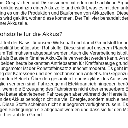
bei Gesprächen und Diskussionen mitreden und sachliche Argu
Funktionsprinzip einer Akkuzelle und erklärt, was es mit den un
 ging es um die Produktion und Bauformen von Akkuzellen. Dieser 
 wird geklärt, woher diese kommen. Der Teil vier behandelt de
ner Akkuzelle.
hstoffe für die Akkus?
t Teil der Basis für unsere Wirtschaft und damit Grundstoff für
Mobilität benötigt aber Rohstoffe. Diese sind auf unserem Plan
m Teil mühsam abgebaut werden. Auch die Verarbeitung ist of
l als Baustein für eine Akku-Zelle verwendet werden kann. An d
 beiden heute bekannten Antriebsarten für Kraftfahrzeuge grunds
ungsmotor ist der Rohstoffeinsatz zunächst moderat. Es geht i
ung der Karosserie und des mechanischen Antriebs. Im Gegenzug
für den Betrieb: Über den gesamten Lebenszyklus des Autos wer
lich verloren sind. Fahrzeuge mit Elektroantrieb hingegen benö
, wenn die Erzeugung des Fahrstroms nicht über erneuerbare
bei batteriebetriebenen Fahrzeugen aber während der Herstellu
n des Akkus benötigt nicht nur viel Energie, sondern auch eine
 Diese Stoffe scheinen nicht nur begrenzt verfügbar zu sein. Es
rigen Bedingungen sie abgebaut werden und dass sie für den M
r hier auf den Grund.