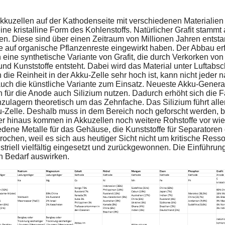
kkuzellen auf der Kathodenseite mit verschiedenen Materialien 
eine kristalline Form des Kohlenstoffs. Natürlicher Grafit stam
en. Diese sind über einen Zeitraum von Millionen Jahren ents
 auf organische Pflanzenreste eingewirkt haben. Der Abbau erfo
h eine synthetische Variante von Grafit, die durch Verkorken von
und Kunststoffe entsteht. Dabei wird das Material unter Luftab
 die Reinheit in der Akku-Zelle sehr hoch ist, kann nicht jeder na
ch die künstliche Variante zum Einsatz. Neueste Akku-Generat
n für die Anode auch Silizium nutzen. Dadurch erhöht sich die 
nzulagern theoretisch um das Zehnfache. Das Silizium führt alle
Zelle. Deshalb muss in dem Bereich noch geforscht werden, b
hinaus kommen in Akkuzellen noch weitere Rohstoffe vor wie 
edene Metalle für das Gehäuse, die Kunststoffe für Separatoren 
rochen, weil es sich aus heutiger Sicht nicht um kritische Ress
triell vielfältig eingesetzt und zurückgewonnen. Die Einführung
en Bedarf auswirken.