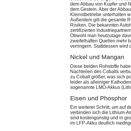
dem Abbau von Kupfer und Ni
dem Gestein. Aber der Abbau a
Kleinstbetriebe unterhalten
Außerdem gilt die gesamte Reg
Risiken. Die bekannten Autoh
zertifizierten Industriepartn
Obwohl man heutzutage davon
zweifelhaften Quellen mehr be
verringern. Stattdessen wird
Nickel und Mangan
Diese beiden Rohstoffe haben
Nachteilen des Cobalts verbu
zu Cobalt größer, was sich p
leider als alleiniger Kathod
sogenannte LMO-Akkus (Lithi
Eisen und Phosphor
Ein weiterer Schritt, um auf 
verbinden sich die Lithium-
sind kostengünstig und in gr
im LFP-Akku deutlich niedri