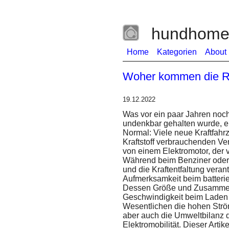
hundhome -
Home
Kategorien
About
Woher kommen die Ro
19.12.2022
Was vor ein paar Jahren noch
undenkbar gehalten wurde, 
Normal: Viele neue Kraftfah
Kraftstoff verbrauchenden V
von einem Elektromotor, der v
Während beim Benziner oder D
und die Kraftentfaltung verant
Aufmerksamkeit beim batteri
Dessen Größe und Zusamme
Geschwindigkeit beim Laden a
Wesentlichen die hohen Str
aber auch die Umweltbilanz 
Elektromobilität. Dieser Arti