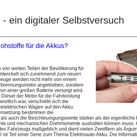
 ein digitaler Selbstversuch
hstoffe für die Akkus?
 von weiten Teilen der Bevölkerung für
entwickelt sich zunehmend zum neuen
rzeuge werden nicht mehr von einem
erbrennungsmotor angetrieben, sondern
on einer großen Batterie versorgt wird.
iesel der Motor für die Fahrleistung
wortlich war, verschiebt sich die
eelektrischen Wagen auf den Akku.
nsetzung bestimmen die
ls auch die Beschleunigungswerte stärker als der eigentliche E
öme und mechanischen Drehmomente aushalten können muss. Gl
des Fahrzeugs maßgeblich und dient vielen Zweiflern als Argu
kel ist Teil einer Serie zum Thema Elektroauto-Akku. Die Inform