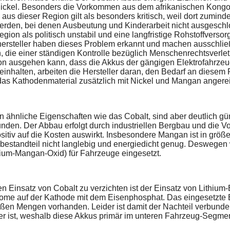
ckel. Besonders die Vorkommen aus dem afrikanischen Kongo s
us dieser Region gilt als besonders kritisch, weil dort zumindes
 werden, bei denen Ausbeutung und Kinderarbeit nicht ausgesc
ion als politisch unstabil und eine langfristige Rohstoffverso
ersteller haben dieses Problem erkannt und machen ausschließ
ern, die einer ständigen Kontrolle bezüglich Menschenrechtsver
 ausgehen kann, dass die Akkus der gängigen Elektrofahrzeu
inhalten, arbeiten die Hersteller daran, den Bedarf an diesem R
 das Kathodenmaterial zusätzlich mit Nickel und Mangan angerei
 ähnliche Eigenschaften wie das Cobalt, sind aber deutlich güns
nden. Der Abbau erfolgt durch industriellen Bergbau und die 
ositiv auf die Kosten auswirkt. Insbesondere Mangan ist in gr
enbestandteil nicht langlebig und energiedicht genug. Desweg
um-Mangan-Oxid) für Fahrzeuge eingesetzt.
den Einsatz von Cobalt zu verzichten ist der Einsatz von Lithi
Atome auf der Kathode mit dem Eisenphosphat. Das eingesetzte
oßen Mengen vorhanden. Leider ist damit der Nachteil verbunde
ger ist, weshalb diese Akkus primär im unteren Fahrzeug-Segm