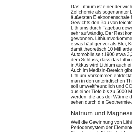
Das Lithium ist einer der wic
Zellchemie als sogenannter La
äußersten Elektronenschale h
Gewichts den Bau von leichte
Lithiums durch Tagebau gewon
sehr aufwändig. Der Rest ko
gewonnen. Lithiumvorkommen 
etwas häufiger vor als Blei, 
damit theoretisch 10 Milliar
Automobils seit 1900 etwa 3,
dem Schluss, dass das Lithi
in Akkus wird Lithium auch ei
Auch im Medizin-Bereich gibt
Lithium-Vorkommen entdeckt 
man in den unterirdischen T
soll umweltfreundlich und C
aus einer Tiefe bis zu 5000 M
werden, die aus der Wärme d
sehen durch die Geothermie-
Natrium und Magnes
Weil die Gewinnung von Lithi
Periodensystem der Elemente 