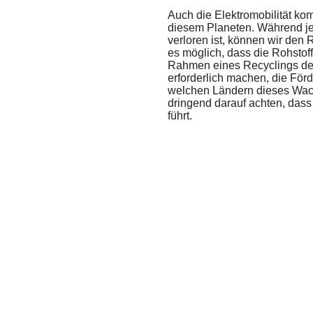
Auch die Elektromobilität ko
diesem Planeten. Während je
verloren ist, können wir den R
es möglich, dass die Rohsto
Rahmen eines Recyclings dem 
erforderlich machen, die För
welchen Ländern dieses Wach
dringend darauf achten, das
führt.