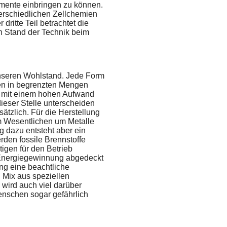
mente einbringen zu können.
terschiedlichen Zellchemien
dritte Teil betrachtet die
n Stand der Technik beim
 unseren Wohlstand. Jede Form
eten in begrenzten Mengen
t mit einem hohen Aufwand
ieser Stelle unterscheiden
ätzlich. Für die Herstellung
m Wesentlichen um Metalle
 dazu entsteht aber ein
den fossile Brennstoffe
tigen für den Betrieb
 Energiegewinnung abgedeckt
ng eine beachtliche
n Mix aus speziellen
 wird auch viel darüber
enschen sogar gefährlich