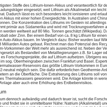
htigsten Stoffe des Lithium-Ionen-Akkus und verantwortlich für 
dungsträger eingesetzt, weil Lithium als Alkalimetall ein leicht
at. Dadurch lässt es sich besonders leicht ionisieren und erla
n Akkus mit einer hohen Energiedichte. In Australien und China
nen. Die Konzentration des Lithiums im Gestein ist allerding
mmt primär aus Südamerika und wird mit Trocknungsverfahren 
werden weltweit auf 80 Mio. Tonnen geschätzt (Wikipedia). 
Kobalt oder Zinn. Bei einem Bedarf von ca. 8 kg Lithium für ei
den Auto-Akkus bauen. Im Vergleich dazu: Bisher wurden laut Wi
3 Milliarden Autos gebaut. Rechnet man das Potenzial des Rec
um-Vorkommen der Welt mehr als ausreichend ist. Neben der V
ngesetzt als Bestandteil von Metalllegierungen z.B. für Lager od
 es Forschungsprojekte, die auf Lithium aufsetzen. Übrigens w
im sog. Oberrheingraben zwischen Frankfurt und Basel. Exper
hermalwasser-Reservoirs das größte Lithium-Vorkommen in Eur
O2-neutral möglich sein. Die dafür erforderlichen Geothermie-
etern an die Oberfläche. Die Extrahierung des Lithiums soll vo
es Thermalwassers gewonnen wird. Die Anlage könnte in wenige
Anlage aber auch eine Erhöhung des Erdbebenrisikos.
ium
um dennoch aufwändig und dadurch teuer ist, sucht die Forsch
und findet sie in unmittelbarer Nähe: Natrium (Alkalimetall) 