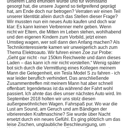
unserem Land erfunden wurde und für Wohlstand
gesorgt hat, die unsere Jugend so tiefgreifend geprägt
hat, am Ende doch nur betrogen? Verraten wir einen Teil
unserer Identität allein durch das Stellen dieser Frage?
Wir mussten nun ein neues Auto kaufen und doch war
klar: Es kann keinen Verbrenner mehr geben. Wenn
nicht wir Eltern, die Mitten im Leben stehen, wohlhabend
und den eigenen Kindern zum Vorbild, jetzt einen
Umstieg wagen, wer soll dann den Anfang machen? Als
Technikinteressierte kamen wir unweigerlich auch zum
Thema Elektroauto. Wir fuhren einen Zoe zur Probe:
„Geht gar nicht - nur 150km Reichweite und dann dieses
Laden – das kann ich mir nicht vorstellen.“ Wenig später
bot sich durch die Vermittlung eines Kollegen meinem
Mann die Gelegenheit, ein Tesla Model S zu fahren - ich
war leider beruflich verhindert. Das anschließende
Zusammentreffen mit meinem Mann hat aber schnell
offenbart: Irgendetwas ist da während der Fahrt wohl
passiert. Ich ahnte das dies unser nächstes Auto wird. Im
September 2018 holten wir uns stolz diesen
außergewöhnlichen Wagen. Fahrspaß pur. Wo war die
Lust am Sound, am Geruch und am Bändigen der
vibrierenden Kraftmaschine? Sie wurde über Nacht
ersetzt durch ein neues Gefühl. Es ging plötzlich um das
leise Zischen, unglaubliche Beschleunigung, um