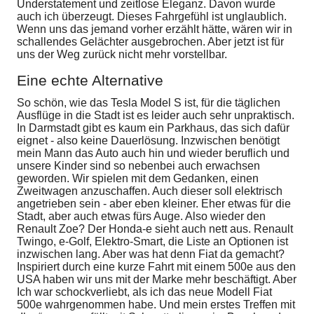
Understatement und zeitlose Eleganz. Davon wurde
auch ich überzeugt. Dieses Fahrgefühl ist unglaublich.
Wenn uns das jemand vorher erzählt hätte, wären wir in
schallendes Gelächter ausgebrochen. Aber jetzt ist für
uns der Weg zurück nicht mehr vorstellbar.
Eine echte Alternative
So schön, wie das Tesla Model S ist, für die täglichen
Ausflüge in die Stadt ist es leider auch sehr unpraktisch.
In Darmstadt gibt es kaum ein Parkhaus, das sich dafür
eignet - also keine Dauerlösung. Inzwischen benötigt
mein Mann das Auto auch hin und wieder beruflich und
unsere Kinder sind so nebenbei auch erwachsen
geworden. Wir spielen mit dem Gedanken, einen
Zweitwagen anzuschaffen. Auch dieser soll elektrisch
angetrieben sein - aber eben kleiner. Eher etwas für die
Stadt, aber auch etwas fürs Auge. Also wieder den
Renault Zoe? Der Honda-e sieht auch nett aus. Renault
Twingo, e-Golf, Elektro-Smart, die Liste an Optionen ist
inzwischen lang. Aber was hat denn Fiat da gemacht?
Inspiriert durch eine kurze Fahrt mit einem 500e aus den
USA haben wir uns mit der Marke mehr beschäftigt. Aber
Ich war schockverliebt, als ich das neue Modell Fiat
500e wahrgenommen habe. Und mein erstes Treffen mit