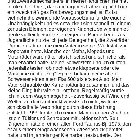
und Zweiradmechanikers. In meiner ländlichen Heimat
lernte ich schnell, dass ein eigenes Fahrzeug nicht nur
ein zweckmäßiges Fortbewegungsmittel ist. Es ist
vielmehr die zwingende Voraussetzung für die eigene
Unabhängigkeit und es entwickelt sich schnell zu einem
zentralen Element der eigenen Kindheit, so wie man es
heute vielleicht vom ersten eigenen iPhone kennt. Als
Jugendliche nutzte ich jede Gelegenheit, die Zweiräder
Probe zu fahren, die mein Vater in seiner Werkstatt zur
Reparatur hatte. Manche der Mofas, Mopeds und
Motorräder waren älter als ich selbst und schneller als
man erwartet hätte. Meine Schwestern und ich durften
jedenfalls testen, ob noch etwas klapperte oder die
Maschine richtig „zog“. Später bekam meine ältere
Schwester einen alten Fiat 500 als erstes Auto. Mein
Vater schraubte die Karre notdürftig zusammen und das
kleine Ding fuhr wie ein Lottchen. Regelmäßig wurde
ich mit dem Wagen abgeholt - zuverlässig bei Wind und
Wetter. Zu dem Zeitpunkt wusste ich nicht, welche
schicksalhafte Verbindung durch diese Erfahrung
entsteht. 1999 lernte ich meinen Mann kennen. Auch er
ist ein Tüftler und Schrauber mit Leidenschaft. Seit
längerem hatte er einen alten Ford Taunus Bj. 1975, den
er aus einem eingewachsenen Wiesenstück gerettet
hatte und in jahrelanger Kleinarbeit restaurierte. Der