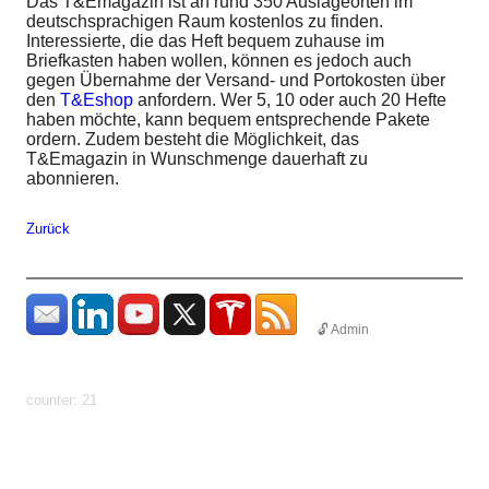
Das T&Emagazin ist an rund 350 Auslageorten im
deutschsprachigen Raum kostenlos zu finden.
Interessierte, die das Heft bequem zuhause im
Briefkasten haben wollen, können es jedoch auch
gegen Übernahme der Versand- und Portokosten über
den
T&Eshop
anfordern. Wer 5, 10 oder auch 20 Hefte
haben möchte, kann bequem entsprechende Pakete
ordern. Zudem besteht die Möglichkeit, das
T&Emagazin in Wunschmenge dauerhaft zu
abonnieren.
Zurück
🔓 Admin
params: ?
uid=1786331951031&count=http%3A%2F%2Fhundhome.de%2Fhome%2F
im-blut
counter: 21