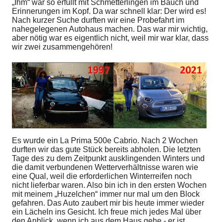
„Ihm“ war so erfüllt mit Schmetterlingen im Bauch und
Erinnerungen im Kopf. Da war schnell klar: Der wird es!
Nach kurzer Suche durften wir eine Probefahrt im
nahegelegenen Autohaus machen. Das war mir wichtig,
aber nötig war es eigentlich nicht, weil mir war klar, dass
wir zwei zusammengehören!
Es wurde ein La Prima 500e Cabrio. Nach 2 Wochen
durften wir das gute Stück bereits abholen. Die letzten
Tage des zu dem Zeitpunkt ausklingenden Winters und
die damit verbundenen Wetterverhältnisse waren wie
eine Qual, weil die erforderlichen Winterreifen noch
nicht lieferbar waren. Also bin ich in den ersten Wochen
mit meinem „Huzelchen“ immer nur mal um den Block
gefahren. Das Auto zaubert mir bis heute immer wieder
ein Lächeln ins Gesicht. Ich freue mich jedes Mal über
den Anblick, wenn ich aus dem Haus gehe - er ist