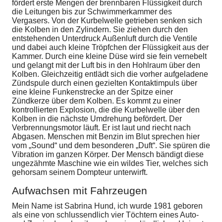
fördert erste Mengen der brennbaren Flüssigkeit durch
die Leitungen bis zur Schwimmerkammer des
Vergasers. Von der Kurbelwelle getrieben senken sich
die Kolben in den Zylindern. Sie ziehen durch den
entstehenden Unterdruck Außenluft durch die Ventile
und dabei auch kleine Tröpfchen der Flüssigkeit aus der
Kammer. Durch eine kleine Düse wird sie fein vernebelt
und gelangt mit der Luft bis in den Hohlraum über den
Kolben. Gleichzeitig entlädt sich die vorher aufgeladene
Zündspule durch einen gezielten Kontaktimpuls über
eine kleine Funkenstrecke an der Spitze einer
Zündkerze über dem Kolben. Es kommt zu einer
kontrollierten Explosion, die die Kurbelwelle über den
Kolben in die nächste Umdrehung befördert. Der
Verbrennungsmotor läuft. Er ist laut und riecht nach
Abgasen. Menschen mit Benzin im Blut sprechen hier
vom „Sound“ und dem besonderen „Duft“. Sie spüren die
Vibration im ganzen Körper. Der Mensch bändigt diese
ungezähmte Maschine wie ein wildes Tier, welches sich
gehorsam seinem Dompteur unterwirft.
Aufwachsen mit Fahrzeugen
Mein Name ist Sabrina Hund, ich wurde 1981 geboren
als eine von schlussendlich vier Töchtern eines Auto-