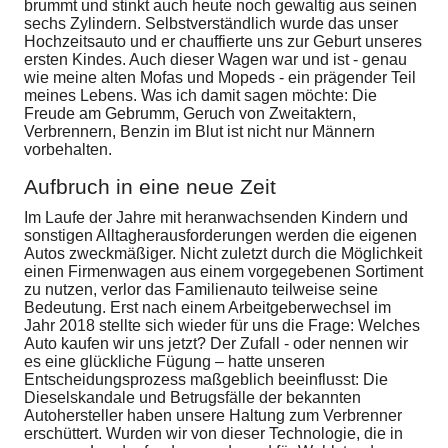
brummt und stinkt auch heute noch gewaltig aus seinen
sechs Zylindern. Selbstverständlich wurde das unser
Hochzeitsauto und er chauffierte uns zur Geburt unseres
ersten Kindes. Auch dieser Wagen war und ist - genau
wie meine alten Mofas und Mopeds - ein prägender Teil
meines Lebens. Was ich damit sagen möchte: Die
Freude am Gebrumm, Geruch von Zweitaktern,
Verbrennern, Benzin im Blut ist nicht nur Männern
vorbehalten.
Aufbruch in eine neue Zeit
Im Laufe der Jahre mit heranwachsenden Kindern und
sonstigen Alltagherausforderungen werden die eigenen
Autos zweckmäßiger. Nicht zuletzt durch die Möglichkeit
einen Firmenwagen aus einem vorgegebenen Sortiment
zu nutzen, verlor das Familienauto teilweise seine
Bedeutung. Erst nach einem Arbeitgeberwechsel im
Jahr 2018 stellte sich wieder für uns die Frage: Welches
Auto kaufen wir uns jetzt? Der Zufall - oder nennen wir
es eine glückliche Fügung – hatte unseren
Entscheidungsprozess maßgeblich beeinflusst: Die
Dieselskandale und Betrugsfälle der bekannten
Autohersteller haben unsere Haltung zum Verbrenner
erschüttert. Wurden wir von dieser Technologie, die in