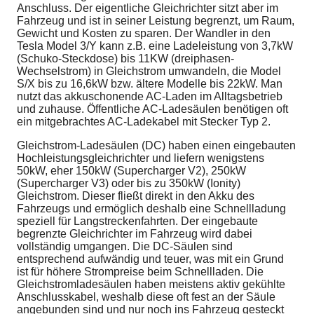
Anschluss. Der eigentliche Gleichrichter sitzt aber im
Fahrzeug und ist in seiner Leistung begrenzt, um Raum,
Gewicht und Kosten zu sparen. Der Wandler in den
Tesla Model 3/Y kann z.B. eine Ladeleistung von 3,7kW
(Schuko-Steckdose) bis 11KW (dreiphasen-
Wechselstrom) in Gleichstrom umwandeln, die Model
S/X bis zu 16,6kW bzw. ältere Modelle bis 22kW. Man
nutzt das akkuschonende AC-Laden im Alltagsbetrieb
und zuhause. Öffentliche AC-Ladesäulen benötigen oft
ein mitgebrachtes AC-Ladekabel mit Stecker Typ 2.
Gleichstrom-Ladesäulen (DC) haben einen eingebauten
Hochleistungsgleichrichter und liefern wenigstens
50kW, eher 150kW (Supercharger V2), 250kW
(Supercharger V3) oder bis zu 350kW (Ionity)
Gleichstrom. Dieser fließt direkt in den Akku des
Fahrzeugs und ermöglich deshalb eine Schnellladung
speziell für Langstreckenfahrten. Der eingebaute
begrenzte Gleichrichter im Fahrzeug wird dabei
vollständig umgangen. Die DC-Säulen sind
entsprechend aufwändig und teuer, was mit ein Grund
ist für höhere Strompreise beim Schnellladen. Die
Gleichstromladesäulen haben meistens aktiv gekühlte
Anschlusskabel, weshalb diese oft fest an der Säule
angebunden sind und nur noch ins Fahrzeug gesteckt