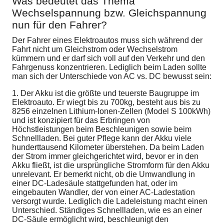
Was bedeutet das Thema
Wechselspannung bzw. Gleichspannung
nun für den Fahrer?
Der Fahrer eines Elektroautos muss sich während der
Fahrt nicht um Gleichstrom oder Wechselstrom
kümmern und er darf sich voll auf den Verkehr und den
Fahrgenuss konzentrieren. Lediglich beim Laden sollte
man sich der Unterschiede von AC vs. DC bewusst sein:
1. Der Akku ist die größte und teuerste Baugruppe im
Elektroauto. Er wiegt bis zu 700kg, besteht aus bis zu
8256 einzelnen Lithium-Ionen-Zellen (Model S 100kWh)
und ist konzipiert für das Erbringen von
Höchstleistungen beim Beschleunigen sowie beim
Schnellladen. Bei guter Pflege kann der Akku viele
hunderttausend Kilometer überstehen. Da beim Laden
der Strom immer gleichgerichtet wird, bevor er in den
Akku fließt, ist die ursprüngliche Stromform für den Akku
unrelevant. Er bemerkt nicht, ob die Umwandlung in
einer DC-Ladesäule stattgefunden hat, oder im
eingebauten Wandler, der von einer AC-Ladestation
versorgt wurde. Lediglich die Ladeleistung macht einen
Unterschied. Ständiges Schnellladen, wie es an einer
DC-Säule ermöglicht wird, beschleunigt den