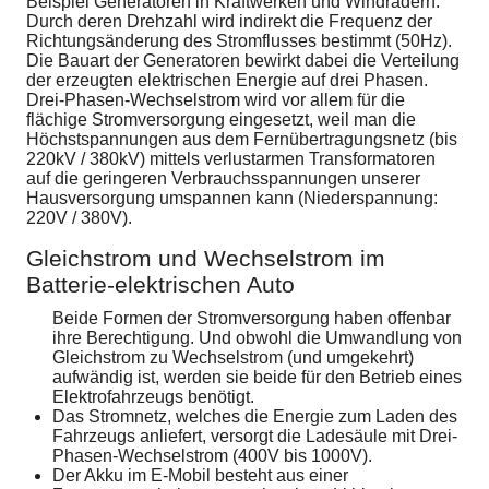
Beispiel Generatoren in Kraftwerken und Windrädern.
Durch deren Drehzahl wird indirekt die Frequenz der
Richtungsänderung des Stromflusses bestimmt (50Hz).
Die Bauart der Generatoren bewirkt dabei die Verteilung
der erzeugten elektrischen Energie auf drei Phasen.
Drei-Phasen-Wechselstrom wird vor allem für die
flächige Stromversorgung eingesetzt, weil man die
Höchstspannungen aus dem Fernübertragungsnetz (bis
220kV / 380kV) mittels verlustarmen Transformatoren
auf die geringeren Verbrauchsspannungen unserer
Hausversorgung umspannen kann (Niederspannung:
220V / 380V).
Gleichstrom und Wechselstrom im
Batterie-elektrischen Auto
Beide Formen der Stromversorgung haben offenbar
ihre Berechtigung. Und obwohl die Umwandlung von
Gleichstrom zu Wechselstrom (und umgekehrt)
aufwändig ist, werden sie beide für den Betrieb eines
Elektrofahrzeugs benötigt.
Das Stromnetz, welches die Energie zum Laden des
Fahrzeugs anliefert, versorgt die Ladesäule mit Drei-
Phasen-Wechselstrom (400V bis 1000V).
Der Akku im E-Mobil besteht aus einer