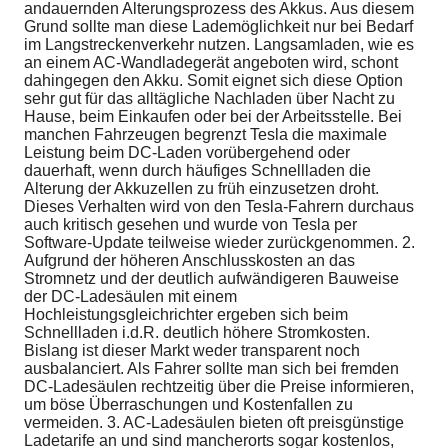
andauernden Alterungsprozess des Akkus. Aus diesem
Grund sollte man diese Lademöglichkeit nur bei Bedarf
im Langstreckenverkehr nutzen. Langsamladen, wie es
an einem AC-Wandladegerät angeboten wird, schont
dahingegen den Akku. Somit eignet sich diese Option
sehr gut für das alltägliche Nachladen über Nacht zu
Hause, beim Einkaufen oder bei der Arbeitsstelle. Bei
manchen Fahrzeugen begrenzt Tesla die maximale
Leistung beim DC-Laden vorübergehend oder
dauerhaft, wenn durch häufiges Schnellladen die
Alterung der Akkuzellen zu früh einzusetzen droht.
Dieses Verhalten wird von den Tesla-Fahrern durchaus
auch kritisch gesehen und wurde von Tesla per
Software-Update teilweise wieder zurückgenommen. 2.
Aufgrund der höheren Anschlusskosten an das
Stromnetz und der deutlich aufwändigeren Bauweise
der DC-Ladesäulen mit einem
Hochleistungsgleichrichter ergeben sich beim
Schnellladen i.d.R. deutlich höhere Stromkosten.
Bislang ist dieser Markt weder transparent noch
ausbalanciert. Als Fahrer sollte man sich bei fremden
DC-Ladesäulen rechtzeitig über die Preise informieren,
um böse Überraschungen und Kostenfallen zu
vermeiden. 3. AC-Ladesäulen bieten oft preisgünstige
Ladetarife an und sind mancherorts sogar kostenlos,