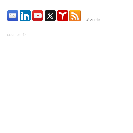
🔓 Admin
params: ?
uid=1786255194115&count=http%3A%2F%2Fhundhome.de%2Fhome%2
counter: 42