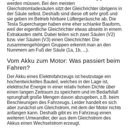
werden müssen. Bei den meisten
Gleichstromladesäulen sitzt der Gleichrichter übrigens in
der Säule selbst. Deshalb sind diese oft sehr groß und
sie geben im Betrieb hörbare Lüftergeräusche ab. Die
Tesla Supercharger haben eine eher schlanke Bauform,
weil der eigentliche Gleichrichter etwas abseits in einem
Extrakasten steht. Dabei teilen sich zwei Säulen (V2)
bzw. vier Säulen (V3) einen Gleichrichter. Die
zusammengehörigen Gruppen erkennt man an den
Nummern am Fuß der Säule (1a, 1b, ...).
Vom Akku zum Motor: Was passiert beim
Fahren?
Der Akku eines Elektrofahrzeugs ist heutzutage ein
hochentwickeltes Bauteil, welches in der Lage ist,
elektrische Energie in einer relativ hohen Dichte über
einen langen Zeitraum zu speichern und im Bedarfsfall
sprunghaft große Mengen davon abzugeben, z.B. beim
Beschleunigen des Fahrzeugs. Leider handelt es sich
aber zunächst um Gleichstrom, mit dem der Motor nichts
anfangen kann. Deshalb gibt es im Fahrzeug einen
weiteren Umwandler, der aus dem Gleichstrom des
Akkus einen Wechselstrom erzeugt.