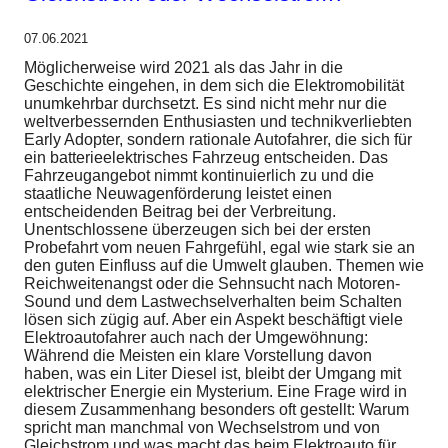
07.06.2021
Möglicherweise wird 2021 als das Jahr in die
Geschichte eingehen, in dem sich die Elektromobilität
unumkehrbar durchsetzt. Es sind nicht mehr nur die
weltverbessernden Enthusiasten und technikverliebten
Early Adopter, sondern rationale Autofahrer, die sich für
ein batterieelektrisches Fahrzeug entscheiden. Das
Fahrzeugangebot nimmt kontinuierlich zu und die
staatliche Neuwagenförderung leistet einen
entscheidenden Beitrag bei der Verbreitung.
Unentschlossene überzeugen sich bei der ersten
Probefahrt vom neuen Fahrgefühl, egal wie stark sie an
den guten Einfluss auf die Umwelt glauben. Themen wie
Reichweitenangst oder die Sehnsucht nach Motoren-
Sound und dem Lastwechselverhalten beim Schalten
lösen sich zügig auf. Aber ein Aspekt beschäftigt viele
Elektroautofahrer auch nach der Umgewöhnung:
Während die Meisten ein klare Vorstellung davon
haben, was ein Liter Diesel ist, bleibt der Umgang mit
elektrischer Energie ein Mysterium. Eine Frage wird in
diesem Zusammenhang besonders oft gestellt: Warum
spricht man manchmal von Wechselstrom und von
Gleichstrom und was macht das beim Elektroauto für