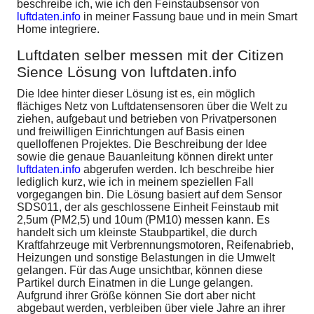
beschreibe ich, wie ich den Feinstaubsensor von
luftdaten.info
in meiner Fassung baue und in mein Smart
Home integriere.
Luftdaten selber messen mit der Citizen
Sience Lösung von luftdaten.info
Die Idee hinter dieser Lösung ist es, ein möglich
flächiges Netz von Luftdatensensoren über die Welt zu
ziehen, aufgebaut und betrieben von Privatpersonen
und freiwilligen Einrichtungen auf Basis einen
quelloffenen Projektes. Die Beschreibung der Idee
sowie die genaue Bauanleitung können direkt unter
luftdaten.info
abgerufen werden. Ich beschreibe hier
lediglich kurz, wie ich in meinem speziellen Fall
vorgegangen bin. Die Lösung basiert auf dem Sensor
SDS011, der als geschlossene Einheit Feinstaub mit
2,5um (PM2,5) und 10um (PM10) messen kann. Es
handelt sich um kleinste Staubpartikel, die durch
Kraftfahrzeuge mit Verbrennungsmotoren, Reifenabrieb,
Heizungen und sonstige Belastungen in die Umwelt
gelangen. Für das Auge unsichtbar, können diese
Partikel durch Einatmen in die Lunge gelangen.
Aufgrund ihrer Größe können Sie dort aber nicht
abgebaut werden, verbleiben über viele Jahre an ihrer