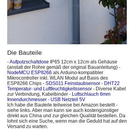
Die Bauteile
-
Aufputzschaltdose
IP65 12cm x 12cm als Gehäuse
(anstatt der Rohre gemäß der original Bauanleitung) -
NodeMCU ESP8266
als Arduino-kompatibler
Mikrocontroller inkl. WLAN Modul auf Basis des
ESP8266 Chips -
SDS011 Feinstaubsensor
-
DHT22
Temperatur- und Luftfeuchtigkeitssensor
- Diverse Kabel
zur Verbindung, Kabelbinder -
Luftschlauch 6mm
Innendurchmesser
-
USB Netzteil 5V
Ich habe die Bauteile teilweise bei Amazon bestellt -
siehe links. Aber man kann sie auch kostengünstiger
direkt aus China und zur gleichen Qualität bestellen. Da
lohnt sich eine Suche, wenn man die Geduld hat auf den
Versand zu warten.