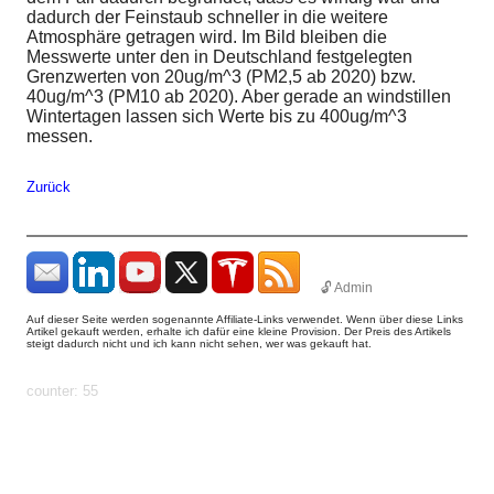
dadurch der Feinstaub schneller in die weitere
Atmosphäre getragen wird. Im Bild bleiben die
Messwerte unter den in Deutschland festgelegten
Grenzwerten von 20ug/m^3 (PM2,5 ab 2020) bzw.
40ug/m^3 (PM10 ab 2020). Aber gerade an windstillen
Wintertagen lassen sich Werte bis zu 400ug/m^3
messen.
Zurück
🔓 Admin
Auf dieser Seite werden sogenannte Affiliate-Links verwendet. Wenn über diese Links
Artikel gekauft werden, erhalte ich dafür eine kleine Provision. Der Preis des Artikels
steigt dadurch nicht und ich kann nicht sehen, wer was gekauft hat.
params: ?
uid=1786081553579&count=http%3A%2F%2Fhundhome.de%2Fhome%2F
counter: 55