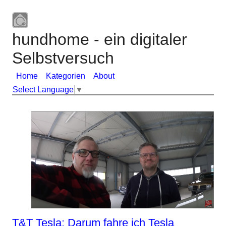
hundhome - ein digitaler
Selbstversuch
Home
Kategorien
About
Select Language
▼
T&T Tesla: Darum fahre ich Tesla