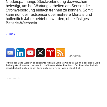
Niederspannungs-Steckverbindung dazwischen
befestigt, um bei Wartungsarbeiten am Sensor die
Stromversorgung einfach trennen zu können. Somit
kann nun der Tastsensor über mehrere Monate und
hoffentlich Jahre betrieben werden, ohne lästiges
Batterie-Wechseln.
Zurück
🔓 Admin
Auf dieser Seite werden sogenannte Affiliate-Links verwendet. Wenn über diese Links
Artikel gekauft werden, erhalte ich dafür eine kleine Provision. Der Preis des Artikels
steigt dadurch nicht und ich kann nicht sehen, wer was gekauft hat.
params: ?
uid=1786331932590&count=http%3A%2F%2Fhundhome.de%2Fhome%2F
counter: 45