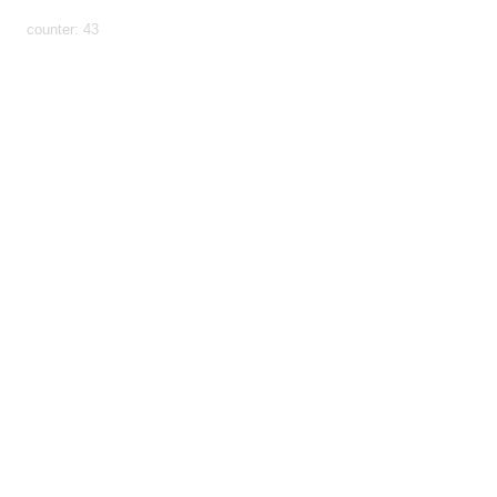
screen-gloves
counter: 43