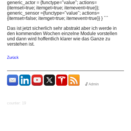
generic_actor = {functype="value"; actions=
{itemset=true; itemget=true; itemevent=true}};
generic_sensor ={functype="value"; actions=
{itemset=false; itemget=true; itemevent=true}} } ```
Das ist jetzt sicherlich sehr abstrakt aber ich werde in
den kommenden Wochen einzelne Module vorstellen
und dann wird hoffentlich klarer wie das Ganze zu
verstehen ist.
Zurück
🔓 Admin
params: ?
uid=1786071748909&count=http%3A%2F%2Fhundhome.de%2Fhome%2F
im
counter: 19