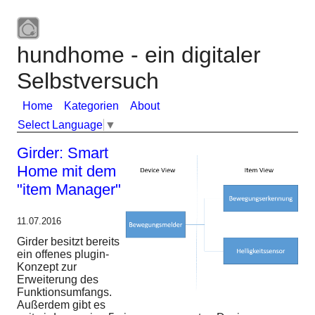
hundhome - ein digitaler
Selbstversuch
Home
Kategorien
About
Select Language
▼
Girder: Smart
Home mit dem
"item Manager"
11.07.2016
Girder besitzt bereits
ein offenes plugin-
Konzept zur
Erweiterung des
Funktionsumfangs.
Außerdem gibt es