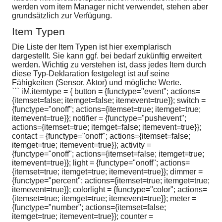
werden vom item Manager nicht verwendet, stehen aber
grundsätzlich zur Verfügung.
Item Typen
Die Liste der Item Typen ist hier exemplarisch
dargestellt. Sie kann ggf. bei bedarf zukünftig erweitert
werden. Wichtig zu verstehen ist, dass jedes Item durch
diese Typ-Deklaration festgelegt ist auf seine
Fähigkeiten (Sensor, Aktor) und mögliche Werte.
``` iM.itemtype = { button = {functype="event"; actions=
{itemset=false; itemget=false; itemevent=true}}; switch =
{functype="onoff"; actions={itemset=true; itemget=true;
itemevent=true}}; notifier = {functype="pushevent";
actions={itemset=true; itemget=false; itemevent=true}};
contact = {functype="onoff"; actions={itemset=false;
itemget=true; itemevent=true}}; activity =
{functype="onoff"; actions={itemset=false; itemget=true;
itemevent=true}}; light = {functype="onoff"; actions=
{itemset=true; itemget=true; itemevent=true}}; dimmer =
{functype="percent"; actions={itemset=true; itemget=true;
itemevent=true}}; colorlight = {functype="color"; actions=
{itemset=true; itemget=true; itemevent=true}}; meter =
{functype="number"; actions={itemset=false;
itemget=true; itemevent=true}}; counter =