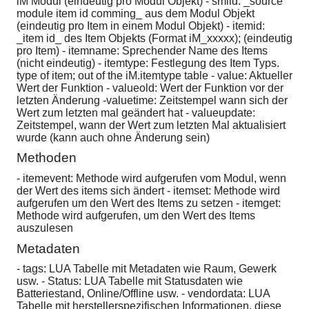
iM Modul (eindeutig pro Modul Objekt) - smiid: _source
module item id comming_ aus dem Modul Objekt
(eindeutig pro Item in einem Modul Objekt) - itemid:
_item id_ des Item Objekts (Format iM_xxxxx); (eindeutig
pro Item) - itemname: Sprechender Name des Items
(nicht eindeutig) - itemtype: Festlegung des Item Typs.
type of item; out of the iM.itemtype table - value: Aktueller
Wert der Funktion - valueold: Wert der Funktion vor der
letzten Änderung -valuetime: Zeitstempel wann sich der
Wert zum letzten mal geändert hat - valueupdate:
Zeitstempel, wann der Wert zum letzten Mal aktualisiert
wurde (kann auch ohne Änderung sein)
Methoden
- itemevent: Methode wird aufgerufen vom Modul, wenn
der Wert des items sich ändert - itemset: Methode wird
aufgerufen um den Wert des Items zu setzen - itemget:
Methode wird aufgerufen, um den Wert des Items
auszulesen
Metadaten
- tags: LUA Tabelle mit Metadaten wie Raum, Gewerk
usw. - Status: LUA Tabelle mit Statusdaten wie
Batteriestand, Online/Offline usw. - vendordata: LUA
Tabelle mit herstellerspezifischen Informationen. diese