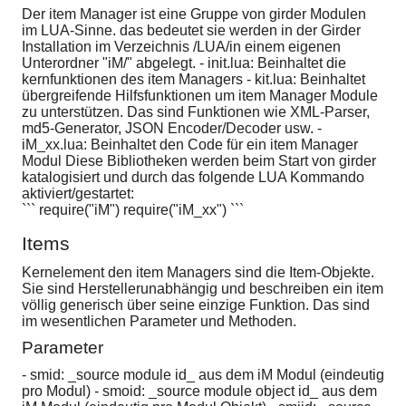
Der item Manager ist eine Gruppe von girder Modulen
im LUA-Sinne. das bedeutet sie werden in der Girder
Installation im Verzeichnis /LUA/in einem eigenen
Unterordner "iM/" abgelegt. - init.lua: Beinhaltet die
kernfunktionen des item Managers - kit.lua: Beinhaltet
übergreifende Hilfsfunktionen um item Manager Module
zu unterstützen. Das sind Funktionen wie XML-Parser,
md5-Generator, JSON Encoder/Decoder usw. -
iM_xx.lua: Beinhaltet den Code für ein item Manager
Modul Diese Bibliotheken werden beim Start von girder
katalogisiert und durch das folgende LUA Kommando
aktiviert/gestartet:
``` require("iM") require("iM_xx") ```
Items
Kernelement den item Managers sind die Item-Objekte.
Sie sind Herstellerunabhängig und beschreiben ein item
völlig generisch über seine einzige Funktion. Das sind
im wesentlichen Parameter und Methoden.
Parameter
- smid: _source module id_ aus dem iM Modul (eindeutig
pro Modul) - smoid: _source module object id_ aus dem