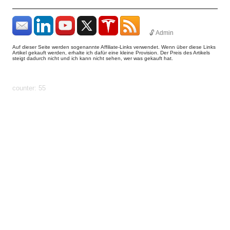
🔓 Admin
Auf dieser Seite werden sogenannte Affiliate-Links verwendet. Wenn über diese Links
Artikel gekauft werden, erhalte ich dafür eine kleine Provision. Der Preis des Artikels
steigt dadurch nicht und ich kann nicht sehen, wer was gekauft hat.
params: ?
uid=1786267183473&count=http%3A%2F%2Fhundhome.de%2Fhome%2F
automatic
counter: 55