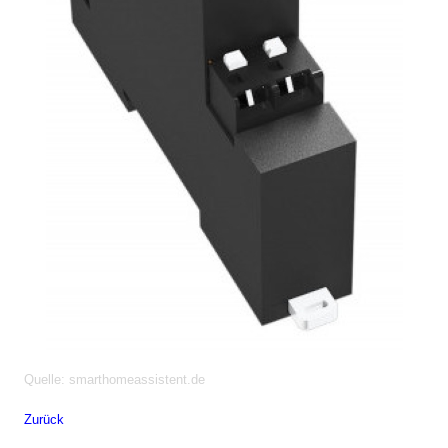
Quelle: smarthomeassistent.de
Zurück