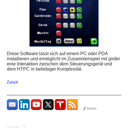
Diese Software lässt sich auf einem PC oder PDA
installieren und ermöglicht im Zusammenspiel mit girder
eine Interaktion zwischen dem Steuerungsgerät und
dem HTPC in beliebiger Komplexität.
Zurück
🔓 Admin
params: ?
uid=1786283012791&count=http%3A%2F%2Fhundhome.de%2Fhome%2
display
counter: 17