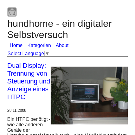
hundhome - ein digitaler
Selbstversuch
Home
Kategorien
About
Select Language
▼
Dual Display:
Trennung von
Steuerung und
Anzeige eines
HTPC
28.11.2008
Ein HTPC benötigt -
wie alle anderen
Geräte der